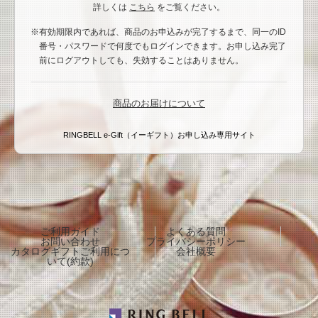
詳しくは
こちら
をご覧ください。
有効期限内であれば、商品のお申込みが完了するまで、同一のID
番号・パスワードで何度でもログインできます。お申し込み完了
前にログアウトしても、失効することはありません。
商品のお届けについて
RINGBELL e-Gift（イーギフト）お申し込み専用サイト
ご利用ガイド
よくある質問
お問い合わせ
プライバシーポリシー
カタログギフトご利用につ
会社概要
いて(約款)